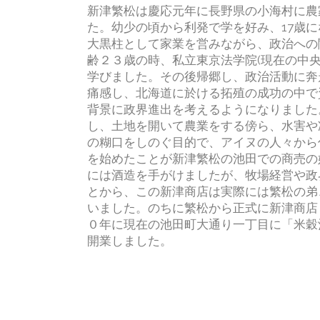
新津繁松は慶応元年に長野県の小海村に農
た。幼少の頃から利発で学を好み、17歳
大黒柱として家業を営みながら、政治への
齢２３歳の時、私立東京法学院(現在の中央
学びました。その後帰郷し、政治活動に奔
痛感し、北海道に於ける拓殖の成功の中で
背景に政界進出を考えるようになりました
し、土地を開いて農業をする傍ら、水害や
の糊口をしのぐ目的で、アイヌの人々から
を始めたことが新津繁松の池田での商売の
には酒造を手がけましたが、牧場経営や政
とから、この新津商店は実際には繁松の弟
いました。のちに繁松から正式に新津商店
０年に現在の池田町大通り一丁目に「米穀
開業しました。