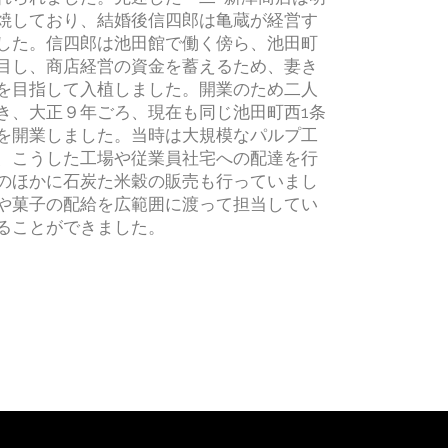
焼しており、結婚後信四郎は亀蔵が経営す
した。信四郎は池田館で働く傍ら、池田町
目し、商店経営の資金を蓄えるため、妻き
を目指して入植しました。開業のため二人
き、大正９年ごろ、現在も同じ池田町西1条
を開業しました。当時は大規模なパルプ工
、こうした工場や従業員社宅への配達を行
のほかに石炭た米穀の販売も行っていまし
や菓子の配給を広範囲に渡って担当してい
ることができました。