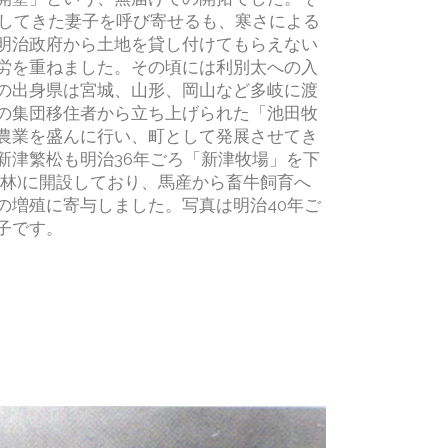
残してきた妻子を呼び寄せるも、寒さによる
明治政府から土地を貸し付けてもらえない
労を重ねました。その頃には利別太への入
の出身県は宮城、山形、岡山など多岐に渡
の集団移住者から立ち上げられた「池田牧
農業を盛んに行い、町として発展させてき
新津繁松も明治36年ごろ「新津牧場」を下
山林)に開設しており、馬産から畜牛飼育へ
の増殖に寄与しました。写真は明治40年ご
子です。