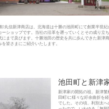
(有)丸信新津商店は、北海道は十勝の池田町にて創業半世紀
カーショップです。当社の沿革を遡っていくとその成り立
代にまで及びます。十勝池田の歴史を共に歩んできた新津
みを皆さまにご紹介いたします。
池田町と新津
新津家の開拓の祖、新津繁
田町)に様々な紆余曲折を
でした。その頃、利別太へ
ったので、いわゆる「無願