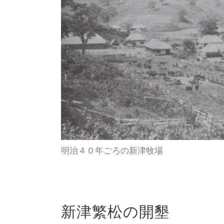
明治４０年ごろの新津牧場
新津繁松の開墾