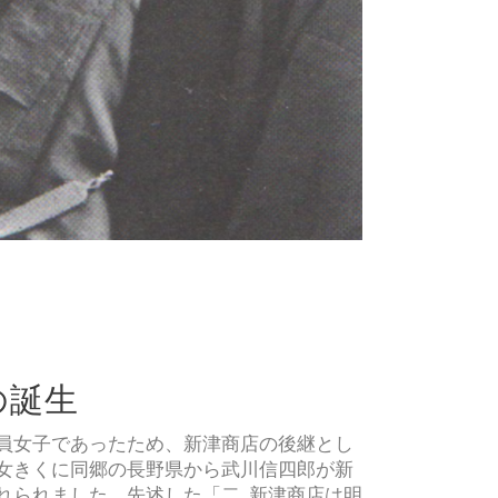
の誕生
員女子であったため、新津商店の後継とし
女きくに同郷の長野県から武川信四郎が新
れられました。先述した「二 新津商店は明