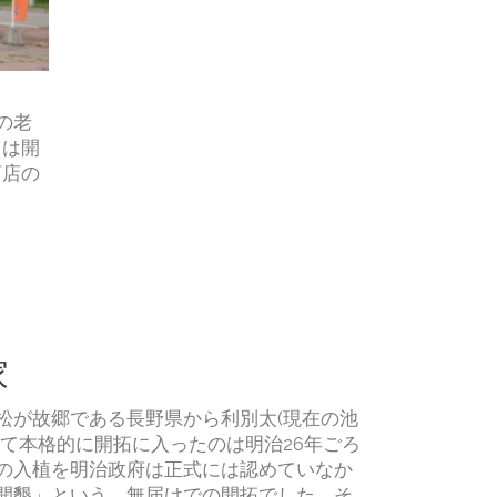
の老
ちは開
商店の
家
松が故郷である長野県から利別太(現在の池
経て本格的に開拓に入ったのは明治26年ごろ
の入植を明治政府は正式には認めていなか
開墾」という、無届けでの開拓でした。そ