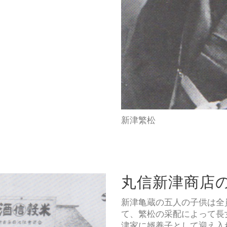
新津繁松
丸信新津商店
新津亀蔵の五人の子供は全
て、繁松の采配によって長
津家に婿養子として迎え入