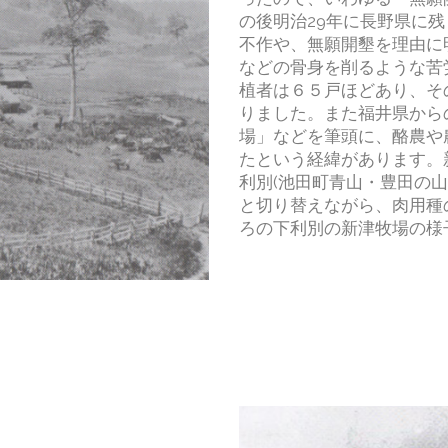
の後明治29年に長野県に
不作や、無願開墾を理由に
などの骨身を削るような苦
植者は６５戸ほどあり、そ
りました。また福井県から
場」などを筆頭に、酪農や
たという経緯があります。
利別(池田町青山・豊田の
と切り替えながら、肉用種
ろの下利別の新津牧場の様