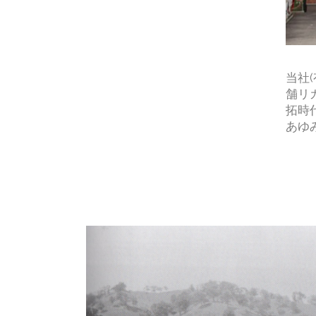
当社
舗リ
拓時
あゆ