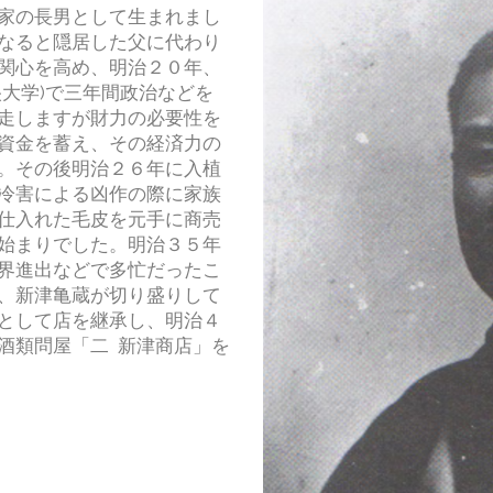
家の長男として生まれまし
になると隠居した父に代わり
関心を高め、明治２０年、
大学)で三年間政治などを
走しますが財力の必要性を
資金を蓄え、その経済力の
。その後明治２６年に入植
冷害による凶作の際に家族
仕入れた毛皮を元手に商売
始まりでした。明治３５年
界進出などで多忙だったこ
、新津亀蔵が切り盛りして
として店を継承し、明治４
酒類問屋「二 新津商店」を