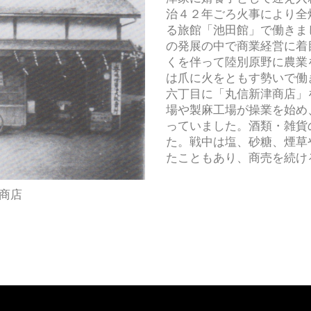
治４２年ごろ火事により全
る旅館「池田館」で働きま
の発展の中で商業経営に着
くを伴って陸別原野に農業
は爪に火をともす勢いで働
六丁目に「丸信新津商店」
場や製麻工場が操業を始め
っていました。酒類・雑貨
た。戦中は塩、砂糖、煙草
たこともあり、商売を続け
商店